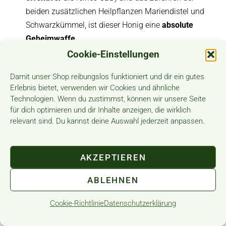
beiden zusätzlichen Heilpflanzen Mariendistel und
Schwarzkümmel, ist dieser Honig eine
absolute
Geheimwaffe.
Cookie-Einstellungen
Denn nicht nur CBD, sondern auch Mariendistel und
Damit unser Shop reibungslos funktioniert und dir ein gutes
Schwarzkümmel werden tumorhemmende bzw.
Erlebnis bietet, verwenden wir Cookies und ähnliche
antikanzerogene Eigenschaften zugeschrieben.
Technologien. Wenn du zustimmst, können wir unsere Seite
für dich optimieren und dir Inhalte anzeigen, die wirklich
Ausführlicherer Informationen zum CBD Full Honig
relevant sind. Du kannst deine Auswahl jederzeit anpassen.
sowie den Inhaltsstoffen findest du auf
der
Kategorie-
sowie auf der
Produktseite.
AKZEPTIEREN
Aufgrund unserer Kundenerfahrungen empfehlen
ABLEHNEN
wir eine mindestens drei monatige
Honig Kur
. Dazu
benötigen Sie ca. 50-60g CBD Full Honig (je nach
Cookie-Richtlinie
Datenschutzerklärung
Bedarf).