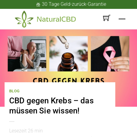
Skip
30 Tage Geld-zurück-Garantie
to
Men
content
BLOG
CBD gegen Krebs – das
müssen Sie wissen!
Lesezeit
26
min