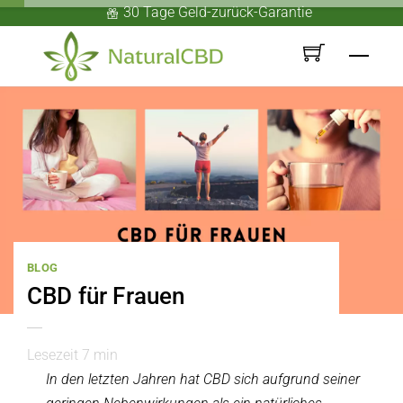
Skip
30 Tage Geld-zurück-Garantie
to
Men
content
BLOG
CBD für Frauen
Lesezeit
7
min
In den letzten Jahren hat CBD sich aufgrund seiner